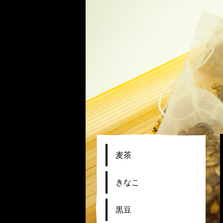
麦茶
きなこ
黒豆