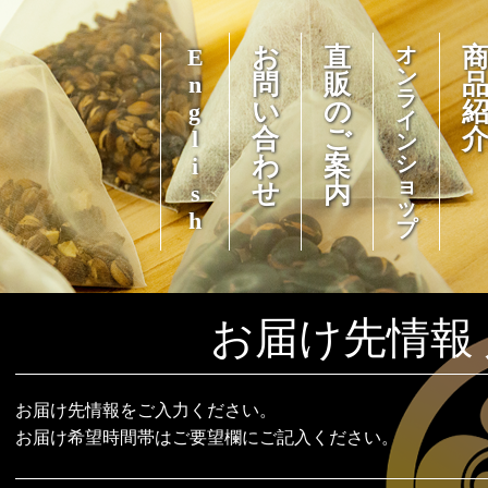
お
直
オ
English
ン
問
販
ラ
い
の
イ
合
ご
ン
わ
案
シ
ョ
せ
内
ッ
プ
お届け先情報
お届け先情報をご入力ください。
お届け希望時間帯はご要望欄にご記入ください。