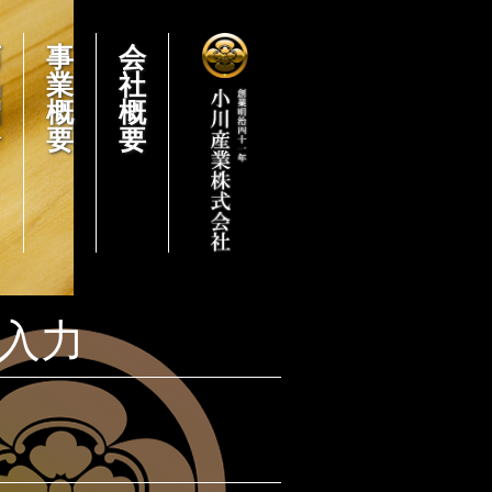
商
事
会
品
業
社
紹
概
概
介
要
要
 入力