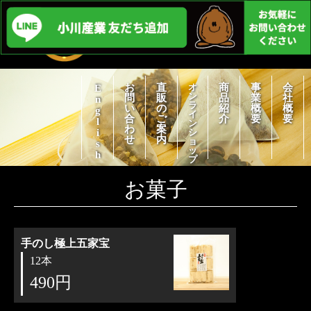
お
直
オ
商
事
会
English
ン
問
販
品
業
社
ラ
い
の
紹
概
概
イ
合
ご
介
要
要
ン
わ
案
シ
せ
内
ョ
ッ
プ
お菓子
手のし極上五家宝
12本
490円