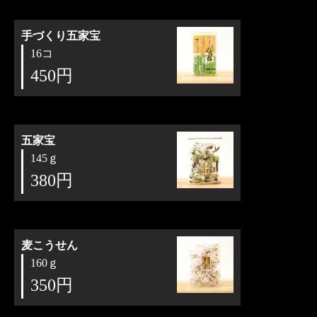
手づくり五家宝
16コ
450円
五家宝
145ｇ
380円
麦こうせん
160ｇ
350円