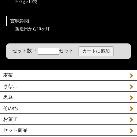
200ｇ×10袋
賞味期限
製造日から10ヶ月
セット数 ：
セット
麦茶
きなこ
黒豆
その他
お菓子
セット商品