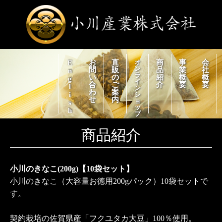
お
直
オ
商
事
会
English
ン
問
販
品
業
社
ラ
い
の
紹
概
概
イ
合
ご
介
要
要
ン
わ
案
シ
せ
内
ョ
ッ
プ
商品紹介
小川のきなこ(200g)【10袋セット】
小川のきなこ（大容量お徳用200gパック）10袋セットで
す。
契約栽培の佐賀県産「フクユタカ大豆」100％使用。