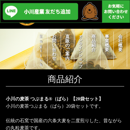
お
直
オ
商
事
会
English
ン
問
販
品
業
社
ラ
い
の
紹
概
概
イ
合
ご
介
要
要
ン
わ
案
シ
せ
内
ョ
ッ
プ
商品紹介
小川の麦茶 つぶまる®（ばら）【20袋セット】
小川の麦茶つぶまる（ばら）20袋セットです。
伝統の石窯で国産の六条大麦を二度煎りした、昔ながら
の丸粒麦茶です。